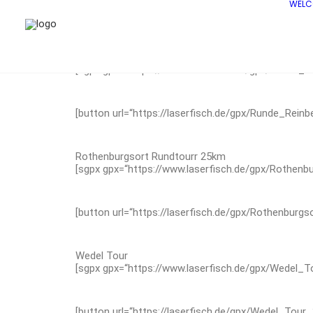
WELC
Runde Reinbek Aumühle 24km
[sgpx gpx=“https://www.laserfisch.de/gpx/Runde_
[button url=“https://laserfisch.de/gpx/Runde_Rein
Rothenburgsort Rundtourr 25km
[sgpx gpx=“https://www.laserfisch.de/gpx/Rothenb
[button url=“https://laserfisch.de/gpx/Rothenburgs
Wedel Tour
[sgpx gpx=“https://www.laserfisch.de/gpx/Wedel_T
[button url=“https://laserfisch.de/gpx/Wedel_Tour_