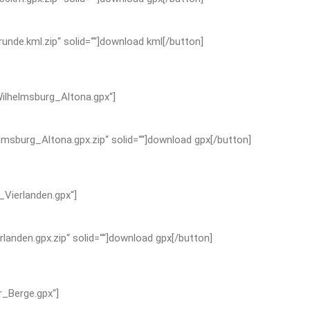
runde.kml.zip“ solid=““]download kml[/button]
Wilhelmsburg_Altona.gpx“]
elmsburg_Altona.gpx.zip“ solid=““]download gpx[/button]
Vierlanden.gpx“]
rlanden.gpx.zip“ solid=““]download gpx[/button]
r_Berge.gpx“]