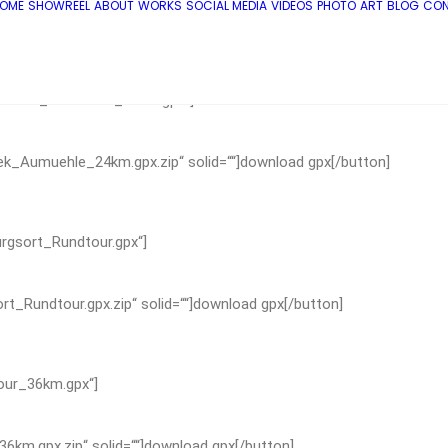
OME
SHOWREEL
ABOUT
WORKS
SOCIAL MEDIA
VIDEOS
PHOTO
ART
BLOG
CO
Reinbek_Aumuehle_24km.gpx“]
bek_Aumuehle_24km.gpx.zip“ solid=““]download gpx[/button]
urgsort_Rundtour.gpx“]
ort_Rundtour.gpx.zip“ solid=““]download gpx[/button]
our_36km.gpx“]
36km.gpx.zip“ solid=““]download gpx[/button]